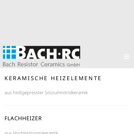
KERAMISCHE HEIZELEMENTE
aus heißgepresster Siliziumnitridkeramik
FLACHHEIZER
aus Hochleistungskeramik