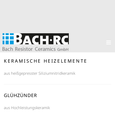
KERAMISCHE HEIZELEMENTE
aus heißgepresster Siliziumnitridkeramik
GLÜHZÜNDER
aus Hochleistungskeramik